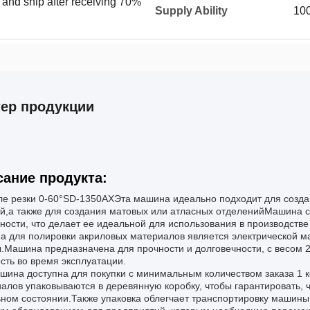
and ship after receiving 70%
Supply Ability
100
тер продукции
ание продукта:
ле резки 0-60°
SD-1350AX
Эта машина идеально подходит для созда
й,а также для создания матовых или атласных отделенийМашина сп
ности, что делает ее идеальной для использования в производстве
 для полировки акриловых материалов является электрической ма
.Машина предназначена для прочности и долговечности, с весом 2
сть во время эксплуатации.
шина доступна для покупки с минимальным количеством заказа 1 
алов упаковываются в деревянную коробку, чтобы гарантировать, ч
ном состоянии.Также упаковка облегчает транспортировку машины 