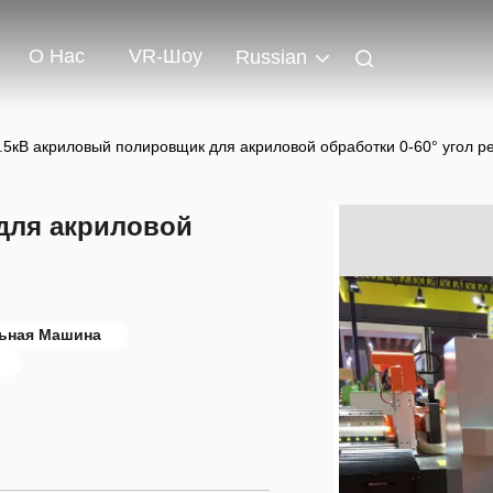
О Нас
VR-Шоу
Russian
.5кВ акриловый полировщик для акриловой обработки 0-60° угол р
для акриловой
ьная Машина