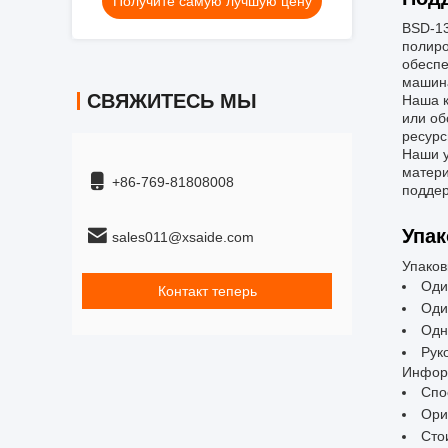
Получите самую лучшую цену
ПЭ АБС FR-4 Полировка поверхности
продукта
В
SD-1
полиро
обеспе
машина
СВЯЖИТЕСЬ МЫ
Наша к
или об
ресурс
Наши у
матери
+86-769-81808008
поддер
Упак
sales011@xsaide.com
Упаков
Оди
Контакт теперь
Оди
Одн
Рук
Информ
Спо
Ори
Сто