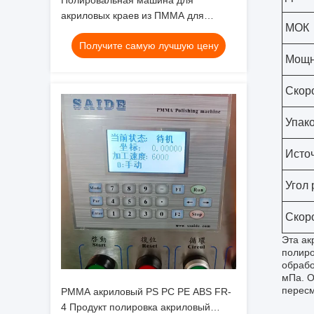
Полировальная машина для
акриловых краев из ПММА для
МОК
полировки акриловых изделий из ПС,
Получите самую лучшую цену
ПК, ПЭ, АБС, FR4, вес 800 кг,
Мощн
решение для обработки
поверхностей
Скор
Упак
Исто
Угол 
Скор
Эта ак
полиро
обрабо
мПа. О
пересм
PMMA акриловый PS PC PE ABS FR-
4 Продукт полировка акриловый