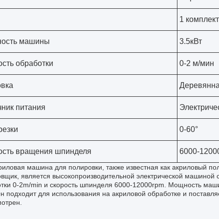
1 комплект
ость машины
3.5кВт
ость обработки
0-2 м/мин
овка
Деревянна
чник питания
Электриче
резки
0-60°
ость вращения шпинделя
6000-1200
риловая машина для полировки, также известная как акриловый п
вщик, является высокопроизводительной электрической машиной с 
тки 0-2m/min и скорость шпинделя 6000-12000rpm. Мощность машин
н подходит для использования на акриловой обработке и поставля
отрен.