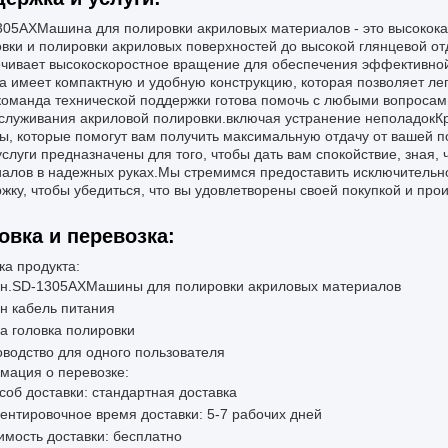
305AX
Машина для полировки акриловых материалов - это высокок
вки и полировки акриловых поверхностей до высокой глянцевой 
чивает высокоскоростное вращение для обеспечения эффективн
 имеет компактную и удобную конструкцию, которая позволяет лег
оманда технической поддержки готова помочь с любыми вопроса
служивания акриловой полировки.включая устранение неполадокКр
ы, которые помогут вам получить максимальную отдачу от вашей п
слуги предназначены для того, чтобы дать вам спокойствие, зная,
алов в надежных руках.Мы стремимся предоставить исключительн
жку, чтобы убедиться, что вы удовлетворены своей покупкой и пр
овка и перевозка:
ка продукта:
н.
SD-1305AX
Машины для полировки акриловых материалов
н кабель питания
а головка полировки
оводство для одного пользователя
ация о перевозке:
соб доставки: стандартная доставка
ентировочное время доставки: 5-7 рабочих дней
имость доставки: бесплатно