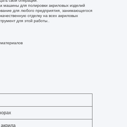
ать свои операции.
ак машины для полировки акриловых изделий
ование для любого предприятия, занимающегося
окачественную отделку на всех акриловых
трумент для этой работы..
 материалов
ворах
 акрила