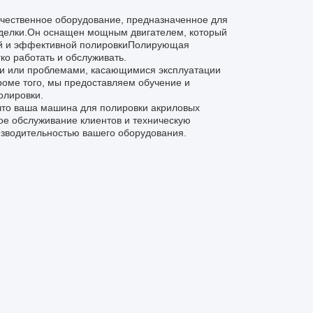
ачественное оборудование, предназначенное для
отделки.Он оснащен мощным двигателем, который
ой и эффективной полировкиПолирующая
ко работать и обслуживать.
ми или проблемами, касающимися эксплуатации
оме того, мы предоставляем обучение и
олировки.
 что ваша машина для полировки акриловых
ое обслуживание клиентов и техническую
оизводительностью вашего оборудования.