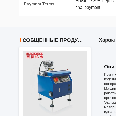
Advance 30% deposit 
Payment Terms
final payment
Харак
СОБЩЕННЫЕ ПРОДУКТЫ
Опис
При уг
издели
поверх
Машина
работы
прочно
Эта ма
матери
идеаль