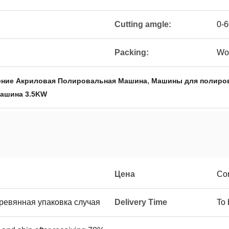
Cutting amgle:
0-6
Packing:
Wo
,
ение Акриловая Полировальная Машина
Машины для полиро
машина 3.5KW
Цена
Con
еревянная упаковка случая
Delivery Time
To 