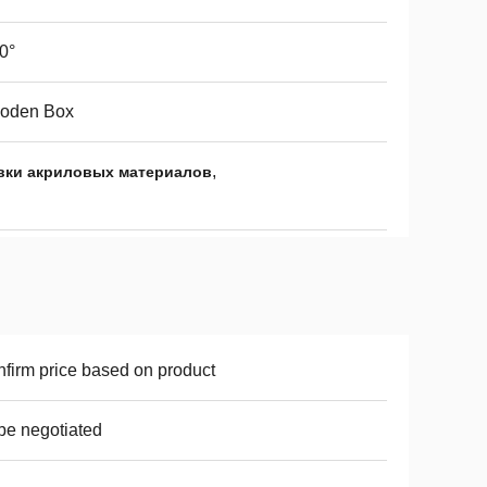
0°
oden Box
,
вки акриловых материалов
firm price based on product
be negotiated