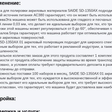
менение:
 для полировки акриловых материалов SAIDE SD-1350AX подходит
 источник питания AC380 гарантирует, что он может быть использ
еваЭта машина может быть использована для гладкого и песчаных
 линии 0,03 мм, что делает ее идеальным выбором для тех, кто тре
езки этой машины может регулироваться от 0 до 60°, обеспечивая 
алов.5mpa гарантирует, что машина работает при оптимальном дав
е акриловых поверхностей.
SD-1350AX 01 акриловый полировщик подходит для широкого спект
ным выбором для тех, кто работает в рекламной индустрии, а также
шленности.
льное количество заказа для этого продукта составляет 1 комплек
мости от продукта.обеспечение защиты машины во время транспо
овано, а условия оплаты требуют предварительного депозита в р
плачены до отправки.
ожностью поставки 100 наборов в месяц, SAIDE SD-1350AX 01 ак
ым выбором для тех, кто нуждается в высококачественной и эффе
ость делают его идеальным выбором для тех, кто требует высоког
огласован, что гарантирует, что машина будет доставлена вам наи
ройка:
ержка и услуги: