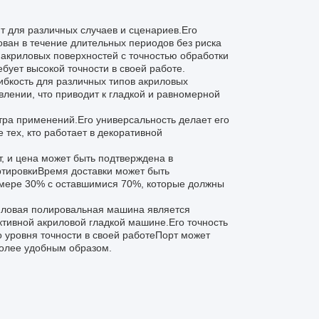
 для различных случаев и сценариев.Его
ован в течение длительных периодов без риска
 акриловых поверхностей с точностью обработки
бует высокой точности в своей работе.
гибкость для различных типов акриловых
лении, что приводит к гладкой и равномерной
ра применений.Его универсальность делает его
 тех, кто работает в декоративной
т, и цена может быть подтверждена в
ртировкиВремя доставки может быть
азмере 30% с оставшимися 70%, которые должны
риловая полировальная машина является
ктивной акриловой гладкой машине.Его точность
о уровня точности в своей работеПорт может
более удобным образом.