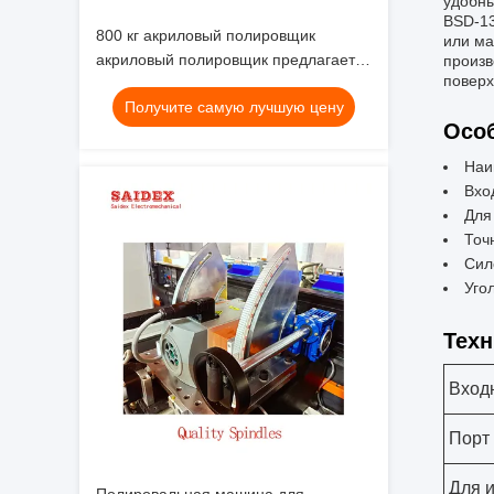
удобны
В
SD-1
800 кг акриловый полировщик
или ма
акриловый полировщик предлагает
произв
поверх
1000 мм длины полировки для
Получите самую лучшую цену
полировки акриловых листов
Особ
Наи
Вхо
Для
Точ
Сил
Угол
Техн
Вход
Порт
Для 