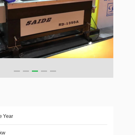
e Year
5kw