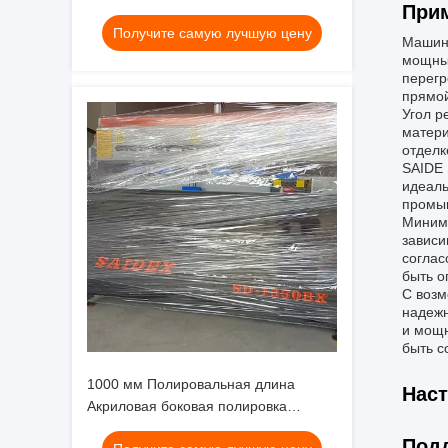
При
краевой полировщик тяжелая
Получите самую лучшую цену
машина вес 800 кг Полировка длина
Машина
1000 мм для обработки
мощный
перегр
прямой
Угол р
матери
отделк
SAIDE 
идеаль
промы
Минима
зависи
соглас
быть о
С возм
надежн
и мощн
быть с
1000 мм Полировальная длина
Наст
Акриловая боковая полировка
Совместима с ПММА Акрил ПС ПК
Подд