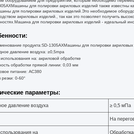
м оборудованием для предприятий, которым необходимо перемещ
305AX
Машины для полировки акриловых изделий также известны к
шины для полировки акриловых изделий.Это необходимое оборуд
одством акриловых изделий., так как это позволяет получить высок
ностях.Машина для полировки акриловых изделий - идеальный инс
енности:
менование продукта:
SD-1305AX
Машины для полировки акриловых
дное давление воздуха: ≥0,5mpa
 использования на: акриловой обработке
ность обработки прямой линии: 0,03 мм
овое питание: AC380
 резки: 0-60°
ические параметры:
ное давление воздуха
≥ 0,5 мПа
На перего
использования на
Обработка