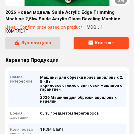
2
/
4
2026 Новая модель Saide Acrylic Edge Trimming
Machine 2,5kw Saide Acrylic Glass Beveling Machine
(Машина для резки краев акрилового стекла)
Цена：Confirm price based on product
MOQ：1
КОМПЛЕКТ
Лучшая цена
Контакт
Характер Продукции
Самое
,
Машины для обрезки краев акриловых 2
интересное
,
5 кВт
акриловое стекло с винтовой машиной с
гарантией
,
2026 Машины для обрезки акриловых
изделий
Время
быть предметом переговоров
доставки
Количество
1 КОМПЛЕКТ
мин заказа