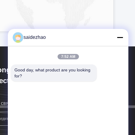
saidezhao
7:52 AM
ongguan Saide
Good day, what product are you looking 
for?
ectromechanical Equipment Co.,
d.
свяжемся с вами как можно скорее.
Запишитесь.