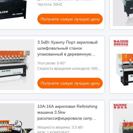
входным сигналом ≥0.5MPa
обработка
Частота: 50HZ
пара
Получите самую лучшую цену
3.5кВт Хуанпу Порт акриловый
шлифовальный станок
упакованный в деревянную
коробку с высоким блеском
Угол резки: 0-60°
полировки
Скорость вращения шпинделя: 6000-
12000 оборотов в минуту
Получите самую лучшую цену
10A-16A акриловая Refinishing
машина 3.5kw
енный дизайн Лучший
расклассифицировала силу
60S Двойная сторона
входного сигнала
ая акриловая крана
Мощность машины: 3.5 кВт
МОК: 1 КОМПЛЕКТ