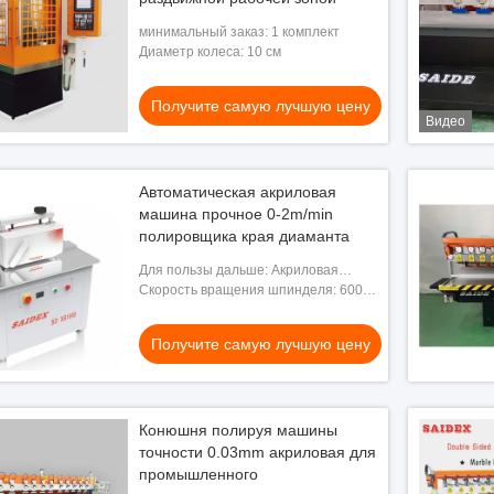
минимальный заказ: 1 комплект
Диаметр колеса: 10 см
Получите самую лучшую цену
Видео
Автоматическая акриловая
машина прочное 0-2m/min
полировщика края диаманта
Для пользы дальше: Акриловая
обработка
Скорость вращения шпинделя: 6000-
12000 оборотов в минуту
Получите самую лучшую цену
Конюшня полируя машины
точности 0.03mm акриловая для
промышленного