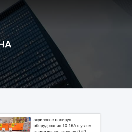
НА
акриловое полируя
оборудование 10-16A с углом
вырезывания степени 0-60