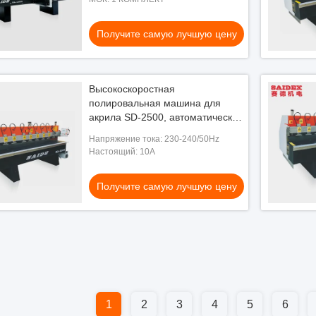
самую лучшую цену
 машины поставщики
Получите самую лучшую цену
Высокоскоростная
полировальная машина для
акрила SD-2500, автоматическая
машина для шлифовки кромок
Напряжение тока: 230-240/50Hz
оргстекла
Настоящий: 10A
Получите самую лучшую цену
1
2
3
4
5
6