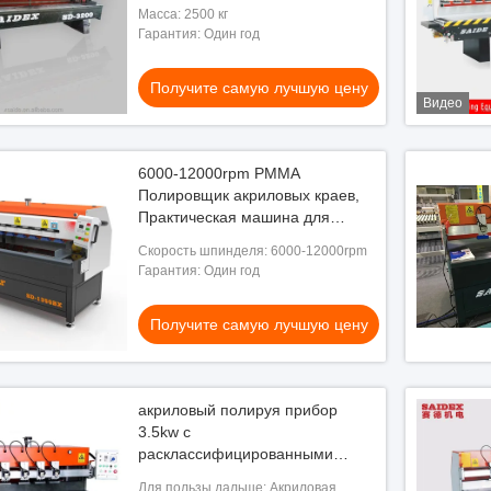
Масса: 2500 кг
Гарантия: Один год
Получите самую лучшую цену
Видео
6000-12000rpm PMMA
Полировщик акриловых краев,
Практическая машина для
обработки акриловых
Скорость шпинделя: 6000-12000rpm
материалов
Гарантия: Один год
Получите самую лучшую цену
акриловый полируя прибор
3.5kw с
расклассифицированными
силой входного сигнала и
Для пользы дальше: Акриловая