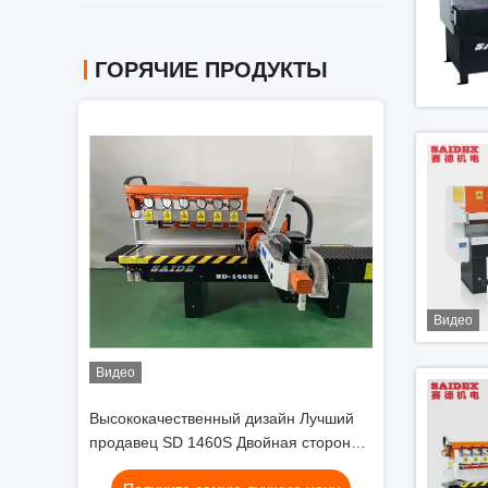
ГОРЯЧИЕ ПРОДУКТЫ
Видео
Видео
Видео
йн Лучший
Высококачественный дизайн Лучший
Высококачеств
ая сторона
продавец SD 1460S Двойная сторона
продавец SD 14
ая крана
высокоскоростная акриловая крана
высокоскоростн