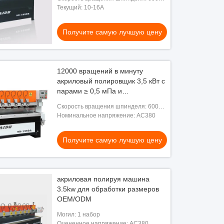
12000 оборотов в минуту
Текущий: 10-16A
Получите самую лучшую цену
12000 вращений в минуту
акриловый полировщик 3,5 кВт с
парами ≥ 0,5 мПа и
расширяемой рабочей зоной
Скорость вращения шпинделя: 6000-
12000 оборотов в минуту
Номинальное напряжение: AC380
Получите самую лучшую цену
акриловая полируя машина
3.5kw для обработки размеров
OEM/ODM
Могил: 1 набор
Оцененное напряжение: AC380