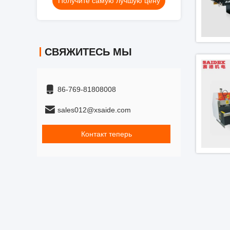
ую цену
Получите самую лучшую цену
Получите 
оставщики
полировальные машины поставщики
полировальные
СВЯЖИТЕСЬ МЫ
86-769-81808008
sales012@xsaide.com
Контакт теперь