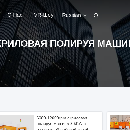
О Нас
VR-Шоу
Russian
КРИЛОВАЯ ПОЛИРУЯ МАШИ
6000-12000rpm акриловая
полируя машина 3.5KW с
раздвижной рабочей зоной