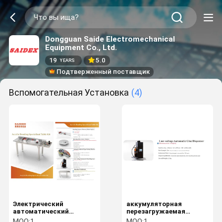
Dongguan Saide Electromechanical
Equipment Co., Ltd.
19
5.0
YEARS
Подтверженный поставщик
Вспомогательная Установка
(4)
Электрический
аккумуляторная
автоматический
перезагружаемая
дозатор клея для
электрическая
MOQ:
1
MOQ:
1