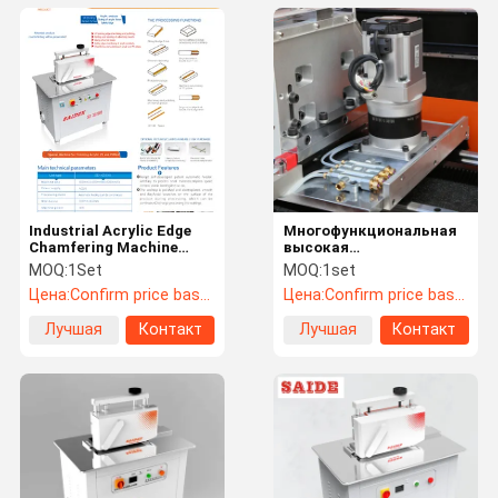
Industrial Acrylic Edge
Многофункциональная
Chamfering Machine
высокая
Multifunctional 220V
эффективность станка
MOQ:
1Set
MOQ:
1set
для скашивания углов
Цена:
Confirm price based on product
Цена:
Confirm price based on product
200KG 3KW края
Лучшая
Контакт
Лучшая
Контакт
цена
цена