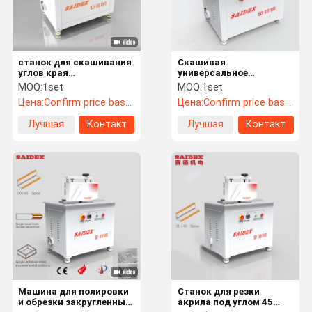
станок для скашивания
Скашивая
углов края
универсальное
1000x650x1260mm
акрилового станка для
MOQ:
1set
MOQ:
1set
прочный для
скашивания углов края
Цена:
Confirm price based on product
Цена:
Confirm price based on product
поверхностной отделки
практически
Лучшая
Контакт
Лучшая
Контакт
цена
цена
Домой
Продукты
О Нас
Экскурсия
По Заводу
Машина для полировки
Станок для резки
и обрезки закругленных
акрила под углом 45