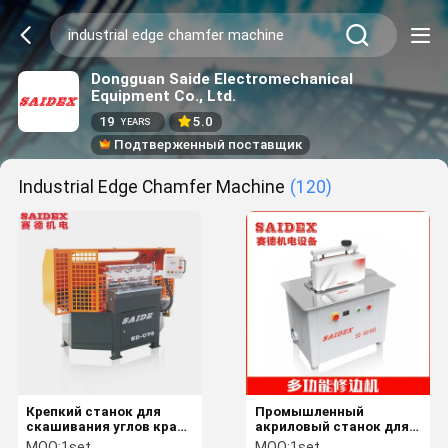
Dongguan Saide Electromechanical
Equipment Co., Ltd.
19
5.0
YEARS
Подтверженный поставщик
Industrial Edge Chamfer Machine
(120)
Крепкий станок для
Промышленный
скашивания углов края
акриловый станок для
Multiscene для
скашивания углов
MOQ:
1set
MOQ:
1set