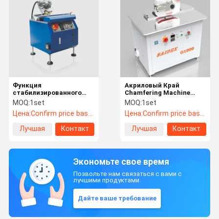
Функция
Акриловый Край
стабилизированного
Chamfering Machine
станка для скашивания
220V 50HZ 3A
MOQ:
1set
MOQ:
1set
углов края Multi для
Практический
Цена:
Confirm price based on product
Цена:
Confirm price based on product
поверхностной отделки
Лучшая
Контакт
Лучшая
Контакт
цена
цена
Экономьте свое время
Позвольте нам связаться с вами с
лучшими продуктами.
Дайте ваше требование