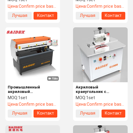
промышленной пользы
многофункциональное
Цена:
Confirm price based on product
Цена:
Confirm price based on product
220V края
Лучшая
Контакт
Лучшая
Контакт
цена
цена
Промышленный
Акриловый
акриловый
краеугольник с
скрещиватель
мощностью 3 кВт с
MOQ:
1set
MOQ:
1set
практичный
сертификацией CE
Цена:
Confirm price based on product
Цена:
Confirm price based on product
1000x650x1260 мм
Лучшая
Контакт
Лучшая
Контакт
цена
цена